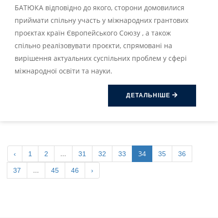
БАТЮКА відповідно до якого, сторони домовилися
приймати спільну участь у міжнародних грантових
проєктах країн Європейського Союзу , а також
спільно реалізовувати проєкти, спрямовані на
вирішення актуальних суспільних проблем у сфері
міжнародної освіти та науки.
ДЕТАЛЬНІШЕ
...
34
‹
1
2
31
32
33
35
36
...
37
45
46
›