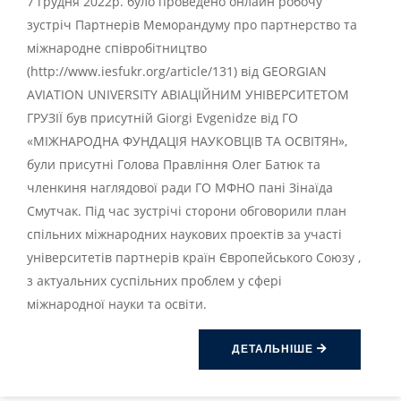
7 грудня 2022р. було проведено онлайн робочу
зустріч Партнерів Меморандуму про партнерство та
міжнародне співробітництво
(http://www.iesfukr.org/article/131) від GEORGIAN
AVIATION UNIVERSITY АВІАЦІЙНИМ УНІВЕРСИТЕТОМ
ГРУЗІЇ був присутній Giorgi Evgenidze від ГО
«МІЖНАРОДНА ФУНДАЦІЯ НАУКОВЦІВ ТА ОСВІТЯН»,
були присутні Голова Правління Олег Батюк та
членкиня наглядової ради ГО МФНО пані Зінаїда
Смутчак. Під час зустрічі сторони обговорили план
спільних міжнародних наукових проектів за участі
університетів партнерів країн Європейського Союзу ,
з актуальних суспільних проблем у сфері
міжнародної науки та освіти.
ДЕТАЛЬНІШЕ