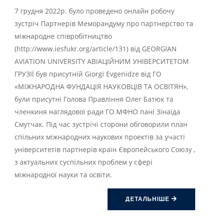
7 грудня 2022р. було проведено онлайн робочу
зустріч Партнерів Меморандуму про партнерство та
міжнародне співробітництво
(http://www.iesfukr.org/article/131) від GEORGIAN
AVIATION UNIVERSITY АВІАЦІЙНИМ УНІВЕРСИТЕТОМ
ГРУЗІЇ був присутній Giorgi Evgenidze від ГО
«МІЖНАРОДНА ФУНДАЦІЯ НАУКОВЦІВ ТА ОСВІТЯН»,
були присутні Голова Правління Олег Батюк та
членкиня наглядової ради ГО МФНО пані Зінаїда
Смутчак. Під час зустрічі сторони обговорили план
спільних міжнародних наукових проектів за участі
університетів партнерів країн Європейського Союзу ,
з актуальних суспільних проблем у сфері
міжнародної науки та освіти.
ДЕТАЛЬНІШЕ