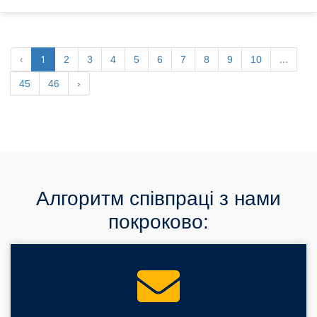
‹
1
...
2
3
4
5
6
7
8
9
10
45
46
›
Алгоритм співпраці з нами
покроково: