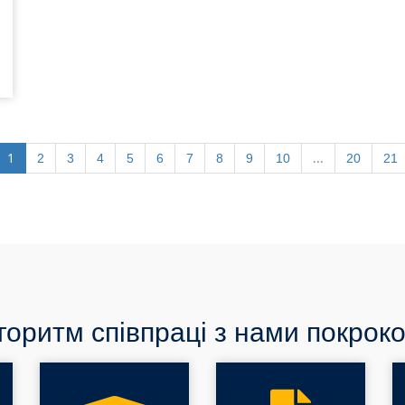
1
...
2
3
4
5
6
7
8
9
10
20
21
горитм співпраці з нами покроко