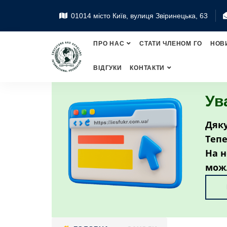
01014 місто Київ, вулиця Звіринецька, 63
ПРО НАС
СТАТИ ЧЛЕНОМ ГО
НОВ
ВІДГУКИ
КОНТАКТИ
Ув
Дяку
Тепе
На н
мож