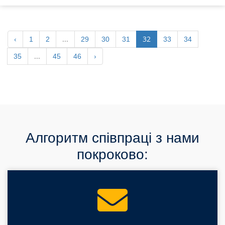
...
32
‹
1
2
29
30
31
33
34
...
35
45
46
›
Алгоритм співпраці з нами
покроково: