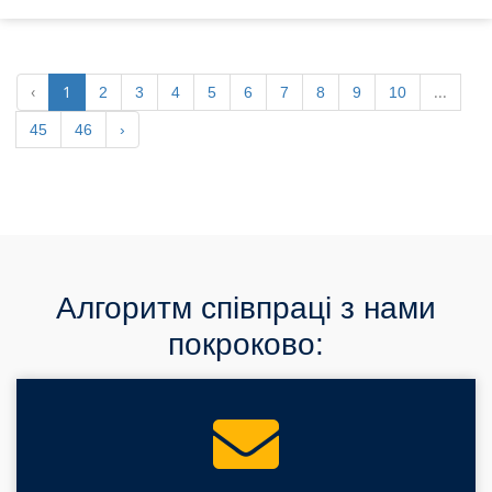
‹
1
...
2
3
4
5
6
7
8
9
10
45
46
›
Алгоритм співпраці з нами
покроково: