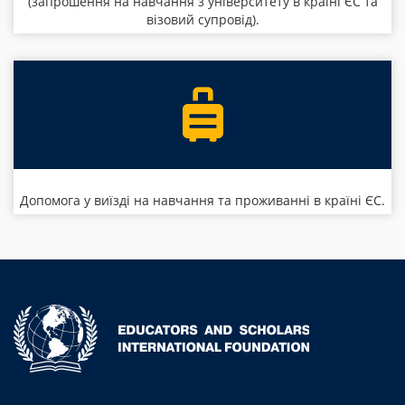
(запрошення на навчання з університету в країні ЄС та
візовий супровід).
Допомога у виїзді на навчання та проживанні в країні ЄС.