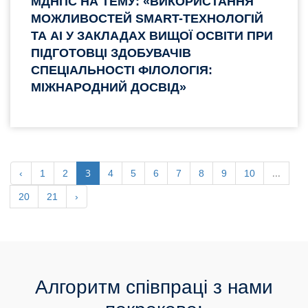
МДНПС НА ТЕМУ: «ВИКОРИСТАННЯ
МОЖЛИВОСТЕЙ SMART-ТЕХНОЛОГІЙ
ТА AI У ЗАКЛАДАХ ВИЩОЇ ОСВІТИ ПРИ
ПІДГОТОВЦІ ЗДОБУВАЧІВ
СПЕЦІАЛЬНОСТІ ФІЛОЛОГІЯ:
МІЖНАРОДНИЙ ДОСВІД»
3
...
‹
1
2
4
5
6
7
8
9
10
20
21
›
Алгоритм співпраці з нами