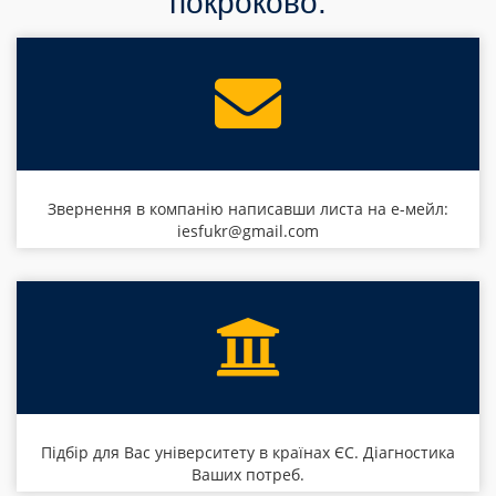
покроково:
Звернення в компанію написавши листа на е-мейл:
iesfukr@gmail.com
Підбір для Вас університету в країнах ЄС. Діагностика
Ваших потреб.