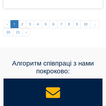
‹
1
...
2
3
4
5
6
7
8
9
10
20
21
›
Алгоритм співпраці з нами
покроково: