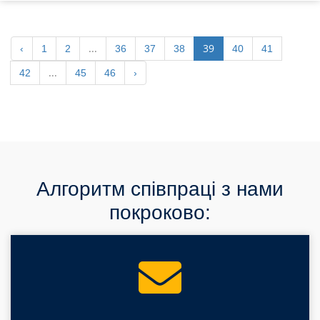
...
39
‹
1
2
36
37
38
40
41
...
42
45
46
›
Алгоритм співпраці з нами
покроково: