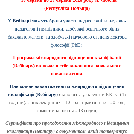
–
18 червня по 27 червня
2026 року м. Люблін
(Республіка Польща)
У
Вебінарі
можуть брати участь
педагогічні та науково-
педагогічні працівники, здобувачі освітнього рівня
бакалавр, магістр, та здобувачі наукового ступеня доктора
філософії (PhD).
Програма міжнародного підвищення кваліфікації
(Вебінару)
включає в себе виконання навчального
навантаження.
Навчальне навантаження міжнародного підвищення
кваліфікації (Вебінару)
становить 1,5 кредити ЄКТС (45
години): з них лекційних – 12 год., практичних - 20 год.,
самостійна робота - 13 годин;
Сертифікат про проходження міжнародного підвищення
кваліфікації (Вебінару) є документом, який підтверджує