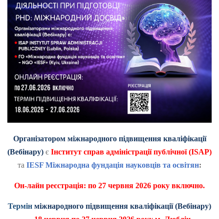
Організатором міжнародного підвищення кваліфікації
(Вебінару)
є
Інститут справ адміністрації публічної (
ISAP
)
та
IESF Міжнародна фундація науковців та освітян
:
Он-лайн реєстрація: по 27 червня 2026 року включно.
Термін
міжнародного підвищення кваліфікації (Вебінару)