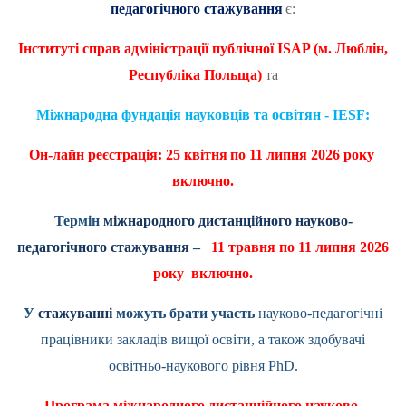
педагогічного стажування
є:
Інституті справ адміністрації публічної
ISAP
(м. Люблін,
Республіка Польща)
та
Міжнародна фундація науковців та освітян - IESF:
Он-лайн реєстрація: 25 квітня
по 11 липня 2026 року
включно.
Термін
міжнародного дистанційного науково-
педагогічного стажування
–
11 травня по 11 липня 2026
року включно.
У
стажуванні
можуть брати участь
науково-педагогічні
працівники закладів вищої освіти, а також здобувачі
освітньо-наукового рівня
PhD
.
Програма міжнародного дистанційного науково-