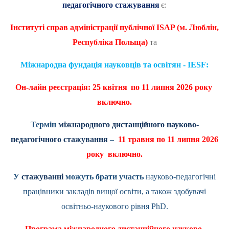
педагогічного стажування
є:
Інституті справ адміністрації публічної
ISAP
(м. Люблін,
Республіка Польща)
та
Міжнародна фундація науковців та освітян - IESF:
Он-лайн реєстрація: 25 квітня
по 11 липня 2026 року
включно.
Термін
міжнародного дистанційного науково-
педагогічного стажування
–
11 травня по 11 липня 2026
року включно.
У
стажуванні
можуть брати участь
науково-педагогічні
працівники закладів вищої освіти, а також здобувачі
освітньо-наукового рівня
PhD
.
Програма міжнародного дистанційного науково-