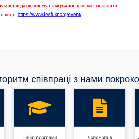
ауково-педагогічному стажуванні
просимо заповнити
сторінці
https://www.iesfukr.org/event/
горитм співпраці з нами покроко
Підбір програми
Допомога в