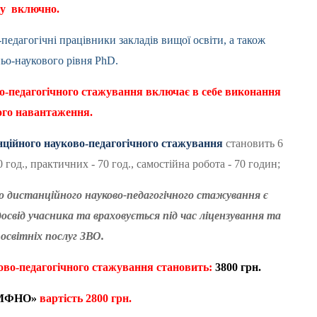
у включно.
педагогічні працівники закладів вищої освіти, а також
ньо-наукового рівня
PhD
.
о-педагогічного стажування включає в себе виконання
ого навантаження.
ційного науково-педагогічного стажування
становить 6
год., практичних - 70 год., самостійна робота - 70 годин;
дистанційного науково-педагогічного стажування є
від учасника та враховується під час ліцензування та
освітніх послуг ЗВО.
ово-педагогічного стажування становить:
3
800 грн.
 «МФНО»
вартість
2
80
0 грн.