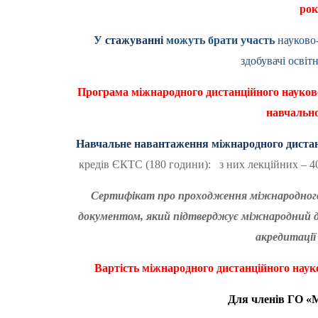
рок
У
стажуванні
можуть брати участь
науково-
здобувачі освіт
Програма міжнародного дистанційного науков
навчальн
Навчальне навантаження міжнародного дистан
кредів ЄКТС (180 години): з них лекційних – 40 
Сертифікат про проходження міжнародного 
документом, який підтверджує міжнародний дос
акредитації 
Вартість
міжнародного дистанційного наук
Для членів ГО