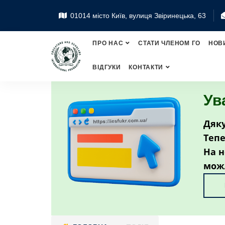
01014 місто Київ, вулиця Звіринецька, 63
ПРО НАС
СТАТИ ЧЛЕНОМ ГО
НОВ
ВІДГУКИ
КОНТАКТИ
Ув
Дяку
Тепе
На н
мож