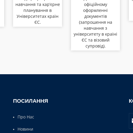
навчання та кар’єрне
офіційному
планування в
оформленні
Університетах країн
документів
ЄС.
(запрошення на
навчання з
університету в країні
ЄС та візовий
супровід).
ПОСИЛАННЯ
К
Про Нас
Новини