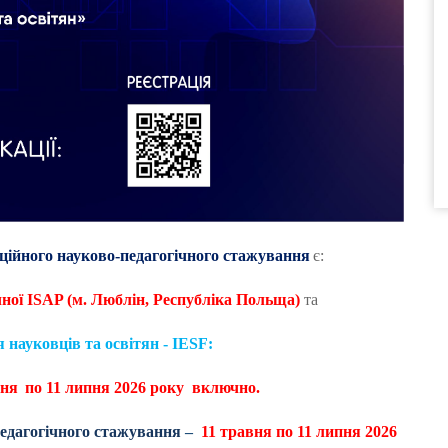
ційного науково-педагогічного стажування
є:
чної
ISAP
(м. Люблін, Республіка Польща)
та
науковців та освітян - IESF:
тня
по 11 липня 2026 року включно.
педагогічного стажування
–
11 травня по 11 липня 2026