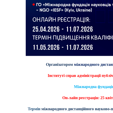
Організатором
міжнародного дистан
Інституті справ адміністрації публі
Міжнародна фундація 
Он-лайн реєстрація: 25 кві
Термін
міжнародного дистанційного науково-