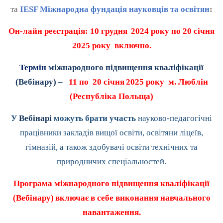
та
IESF Міжнародна фундація науковців та освітян
:
Он-лайн реєстрація:
10 груд
ня
2024 року по 20 січня
2025 року включно.
Термін
міжнародного підвищення кваліфікації
(Вебінару)
–
11 по 20 січня
2025 року м. Люблін
(Республіка Польща)
У
Вебінарі
можуть брати участь
науково-педагогічні
працівники закладів вищої освіти, освітяни ліцеїв,
гімназій, а також здобувачі освіти технічних та
природничих спеціальностей.
Програма міжнародного підвищення кваліфікації
(Вебінару)
включає в себе виконання навчального
навантаження.