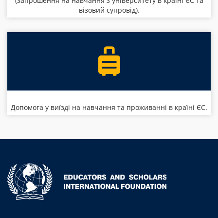
(запрошення на навчання з університету в країні ЄС та
візовий супровід).
Допомога у виїзді на навчання та проживанні в країні ЄС.