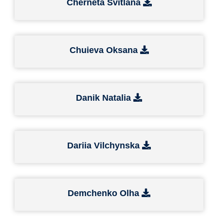
Cherneta Svitlana
Chuieva Oksana
Danik Natalia
Dariia Vilchynska
Demchenko Olha