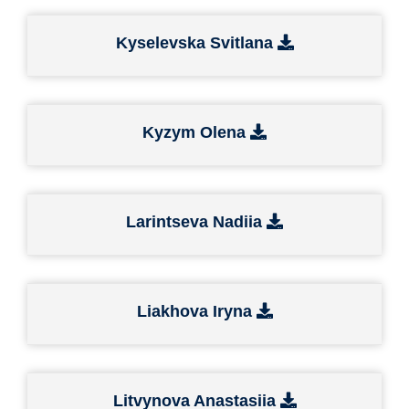
Kyselevska Svitlana
Kyzym Olena
Larintseva Nadiia
Liakhova Iryna
Litvynova Anastasiia