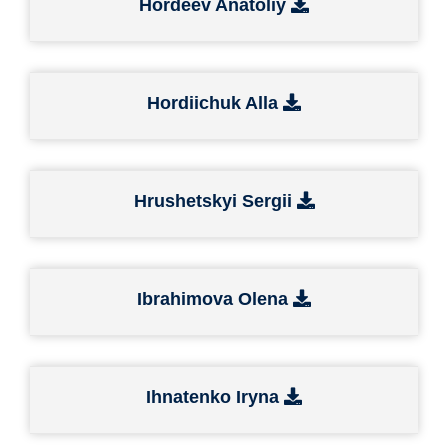
Hordeev Anatoliy
Hordiichuk Alla
Hrushetskyi Sergii
Ibrahimova Olena
Ihnatenko Iryna