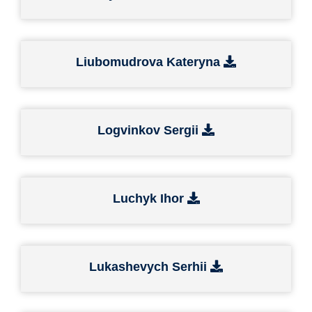
Liubomudrova Kateryna
Logvinkov Sergii
Luchyk Ihor
Lukashevych Serhii