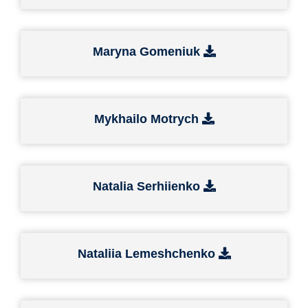
Maryna Gomeniuk
Mykhailo Motrych
Natalia Serhiienko
Nataliia Lemeshchenko