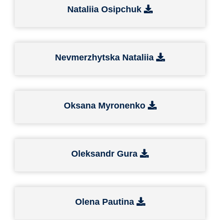
Nataliia Osipchuk
Nevmerzhytska Nataliia
Oksana Myronenko
Oleksandr Gura
Olena Pautina