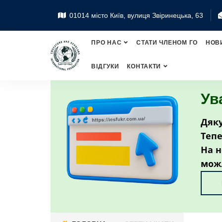
01014 місто Київ, вулиця Звіринецька, 63
ПРО НАС
СТАТИ ЧЛЕНОМ ГО
НОВ
ВІДГУКИ
КОНТАКТИ
Ув
Дяку
Тепе
На н
мож