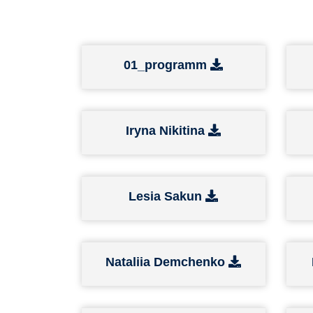
01_programm
Iryna Nikitina
Lesia Sakun
Nataliia Demchenko