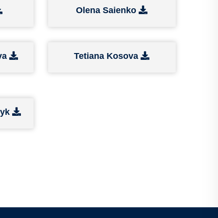
Olena Saienko
va
Tetiana Kosova
hyk