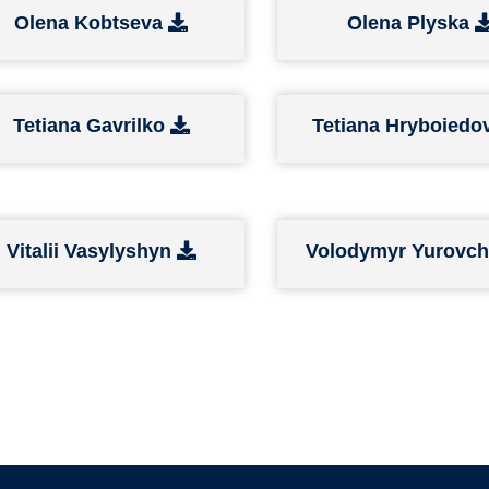
Olena Kobtseva
Olena Plyska
Tetiana Gavrilko
Tetiana Hryboiedo
Vitalii Vasylyshyn
Volodymyr Yurovc