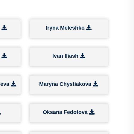
o
Iryna Meleshko
a
Ivan Iliash
seva
Maryna Chystiakova
Oksana Fedotova