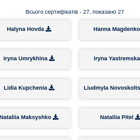
Всього сертифікатів - 27, показано 27
Halyna Hovda
Hanna Magdenk
Iryna Umrykhina
Iryna Yastremsk
Lidia Kupchenia
Liudmyla Novoskolt
Nataliia Maksyshko
Nataliia Pitel