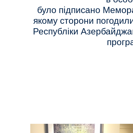
було підписано Мемора
якому сторони погодили
Республіки Азербайджан
прогр