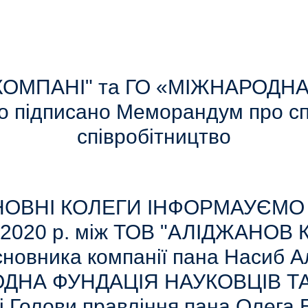
КОМПАНІ" та ГО «МІЖНАРОДН
о підписано Меморандум про сп
співробітництво
ОВНІ КОЛЕГИ ІНФОРМАУЄМО
.2020 р. між ТОВ "АЛІДЖАНОВ
асновника компанії пана Насиб 
ОДНА ФУНДАЦІЯ НАУКОВЦІВ ТА
і Голови правління пана Олега