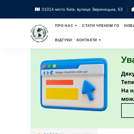
01014 місто Київ, вулиця Звіринецька, 63
ПРО НАС
СТАТИ ЧЛЕНОМ ГО
НОВ
ВІДГУКИ
КОНТАКТИ
Ув
Дяку
Тепе
На н
мож