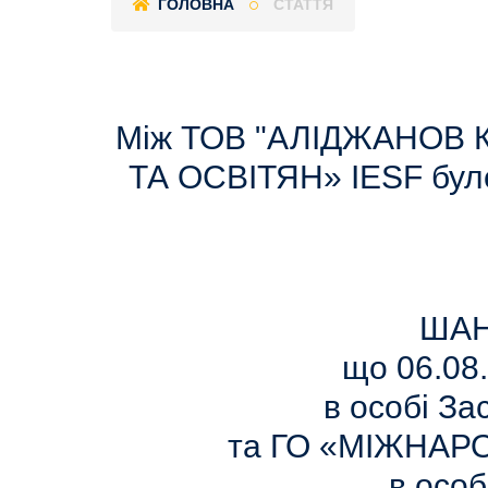
ГОЛОВНА
СТАТТЯ
Між ТОВ "АЛІДЖАНОВ 
ТА ОСВІТЯН» IESF бул
ШАН
що 06.08
в особі З
та ГО «МІЖНАР
в особ