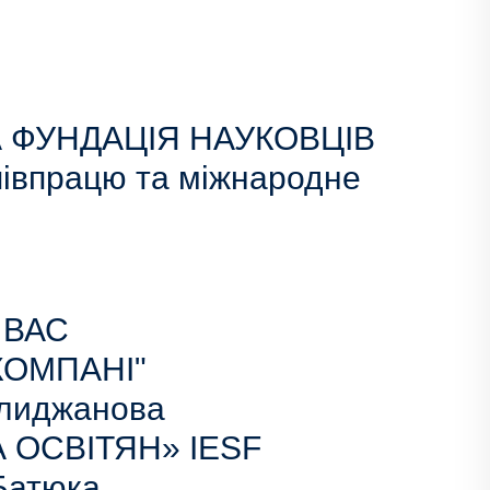
А ФУНДАЦІЯ НАУКОВЦІВ
івпрацю та міжнародне
 ВАС
 КОМПАНІ"
Алиджанова
 ОСВІТЯН» IESF
 Батюка