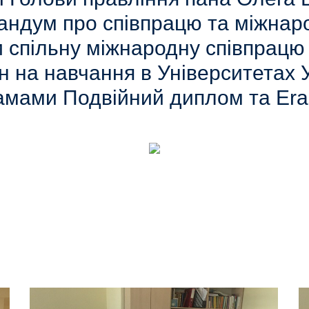
ндум про співпрацю та міжнаро
 спільну міжнародну співпрацю п
 на навчання в Університетах У
амами Подвійний диплом та Er