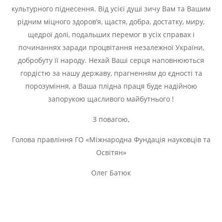
культурного піднесення. Від усієї душі зичу Вам та Вашим
рідним міцного здоров’я, щастя, добра, достатку, миру,
щедрої долі, подальших перемог в усіх справах і
починаннях заради процвітання незалежної України,
добробуту її народу. Нехай Ваші серця наповнюються
гордістю за нашу державу, прагненням до єдності та
порозуміння, а Ваша плідна праця буде надійною
запорукою щасливого майбутнього !
З повагою,
Голова правління ГО «Міжнародна Фундація науковців та
Освітян»
Олег Батюк