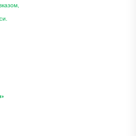
вказом,
си.
н»