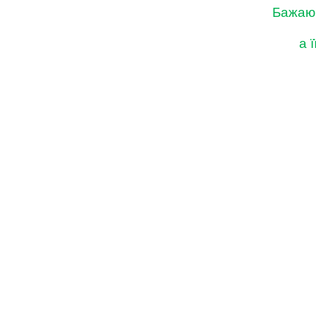
Бажаю 
а 