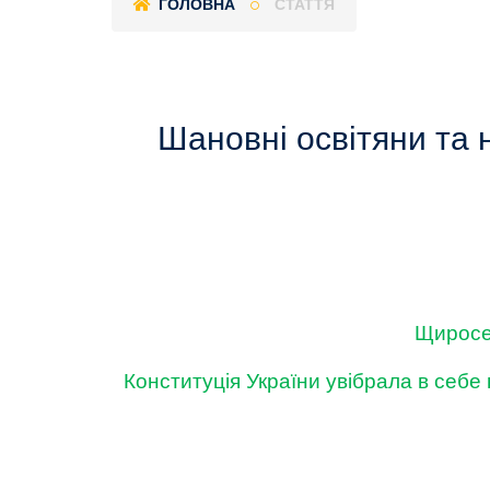
ГОЛОВНА
СТАТТЯ
Шановні освітяни та 
Щиросер
Конституція України увібрала в себе