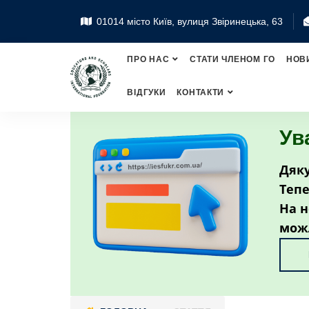
01014 місто Київ, вулиця Звіринецька, 63
ПРО НАС
СТАТИ ЧЛЕНОМ ГО
НОВ
ВІДГУКИ
КОНТАКТИ
Ув
Дяку
Тепе
На н
мож