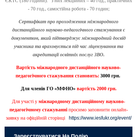
ЄКТС (180 години): з них лекційних – 40 год., практичних
- 70 год., самостійна робота - 70 годин;
Сертифікат про проходження міжнародного
дистанційного науково-педагогічного стажування є
документом, який підтверджує міжнародний досвід
учасника та враховується під час ліцензування та
акредитації освітніх послуг ЗВО.
Вартість
міжнародного дистанційного науково-
педагогічного стажування становить:
3
000 грн.
Для членів ГО «МФНО»
вартість
2
00
0 грн.
Для участі у
міжнародному дистанційному науково-
педагогічному стажуванні
просимо заповнити онлайн-
заявку на офіційній сторінці
https://www.iesfukr.org/event/
Зареєструватися На Подію