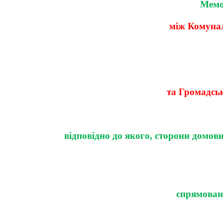
Мемо
між Комунал
та Громадсь
відповідно до якого, сторони домов
спрямовані