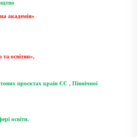
ицтво
на академія»
та освітян»,
тових проєктах країн ЄС , Північної
ері освіти.