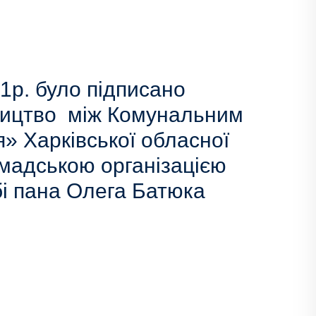
р. було підписано
ництво між Комунальним
» Харківської обласної
омадською організацією
бі пана Олега Батюка