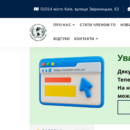
01014 місто Київ, вулиця Звіринецька, 63
ПРО НАС
СТАТИ ЧЛЕНОМ ГО
НОВ
ВІДГУКИ
КОНТАКТИ
Ув
Дяку
Тепе
На н
мож