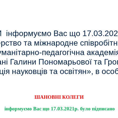
нформуємо Вас що 17.03.2021
рство та міжнародне співробіт
уманітарно-педагогічна академія
пані Галини Пономарьової та Гр
я науковців та освітян», в осо
ШАНОВНІ КОЛЕГИ
інформуємо Вас що 17.03.2021р. було підписано