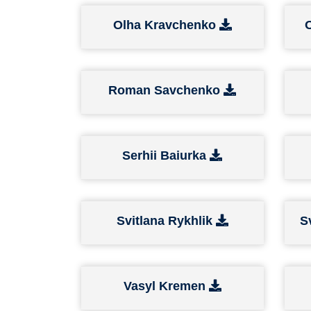
Olha Kravchenko
Roman Savchenko
Serhii Baiurka
Svitlana Rykhlik
S
Vasyl Kremen