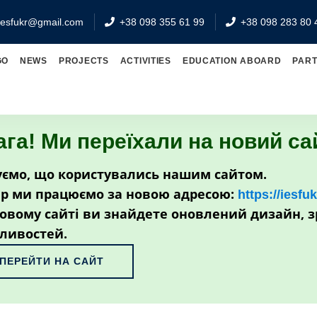
iesfukr@gmail.com
+38 098 355 61 99
+38 098 283 80 
GO
NEWS
PROJECTS
ACTIVITIES
EDUCATION ABOARD
PAR
ага! Ми переїхали на новий са
ємо, що користувались нашим сайтом.
р ми працюємо за новою адресою:
https://iesfu
овому сайті ви знайдете оновлений дизайн, з
ливостей.
ПЕРЕЙТИ НА САЙТ