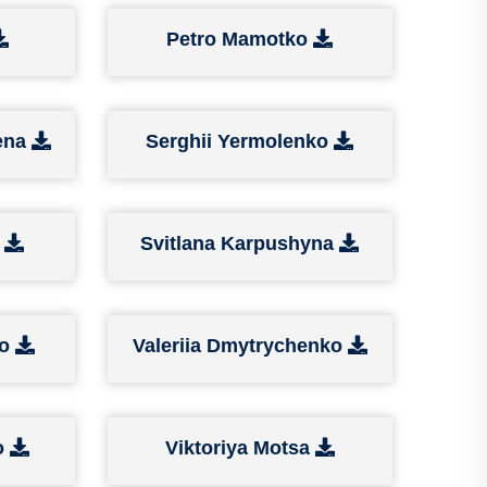
Petro Mamotko
ena
Serghii Yermolenko
o
Svitlana Karpushyna
ko
Valeriia Dmytrychenko
o
Viktoriya Motsa