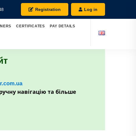
48
Registration
Log in
TNERS
CERTIFICATES
PAY DETAILS
йт
kr.com.ua
ручну навігацію та більше