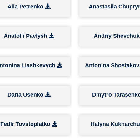
Alla Petrenko
Anastasiia Chupr
Anatolii Pavlysh
Andriy Shevchu
ntonina Liashkevych
Antonina Shostako
Daria Usenko
Dmytro Tarasenk
Fedir Tovstopiatko
Halyna Kukharch