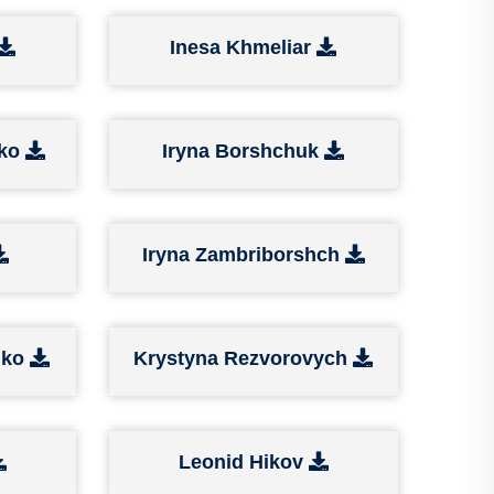
Inesa Khmeliar
nko
Iryna Borshchuk
Iryna Zambriborshch
nko
Krystyna Rezvorovych
Leonid Hikov