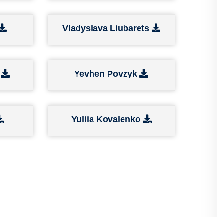
Vladyslava Liubarets
a
Yevhen Povzyk
Yuliia Kovalenko