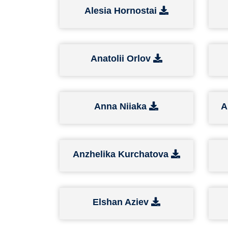
Alesia Hornostai
Anatolii Orlov
Anna Niiaka
A
Anzhelika Kurchatova
Elshan Aziev