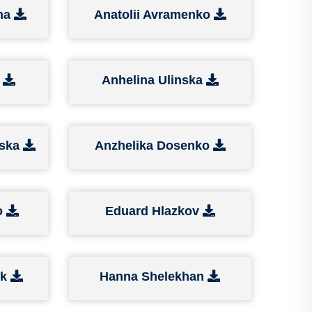
yna
Anatolii Avramenko
k
Anhelina Ulinska
vska
Anzhelika Dosenko
o
Eduard Hlazkov
uk
Hanna Shelekhan