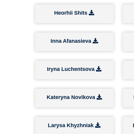
Heorhii Shits
Inna Afanasieva
Iryna Luchentsova
Kateryna Novikova
Larysa Khyzhniak