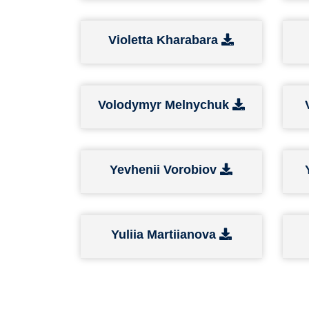
Violetta Kharabara
Volodymyr Melnychuk
Yevhenii Vorobiov
Yuliia Martiianova