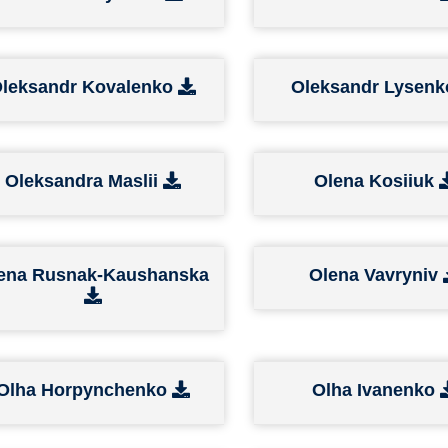
leksandr Kovalenko
Oleksandr Lysen
Oleksandra Maslii
Olena Kosiiuk
ena Rusnak-Kaushanska
Olena Vavryniv
Olha Horpynchenko
Olha Ivanenko