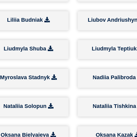
Liliia Budniak
Liubov Andriushy
Liudmyla Shuba
Liudmyla Teptiu
Myroslava Stadnyk
Nadiia Palibrod
Nataliia Solopun
Nataliia Tishkin
Oksana Bielyaieva
Oksana Kazak