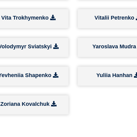
Vita Trokhymenko
Vitalii Petrenko
Volodymyr Sviatskyi
Yaroslava Mudr
Yevheniia Shapenko
Yuliia Hanhan
Zoriana Kovalchuk