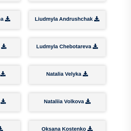
na
Liudmyla Andrushchak
k
Ludmyla Chebotareva
a
Natalia Velyka
a
Nataliia Volkova
Oksana Kostenko