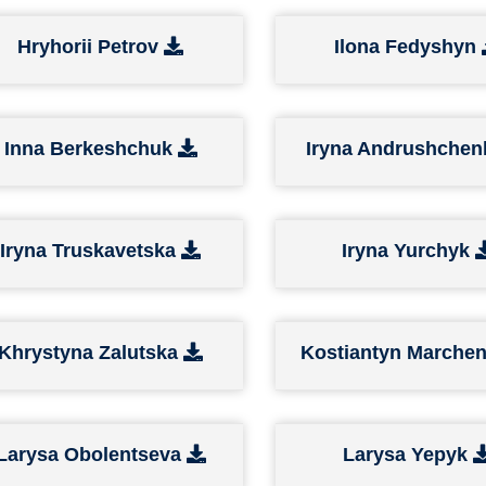
Hryhorii Petrov
Ilona Fedyshyn
Inna Berkeshchuk
Iryna Andrushche
Iryna Truskavetska
Iryna Yurchyk
Khrystyna Zalutska
Kostiantyn Marche
Larysa Obolentseva
Larysa Yepyk