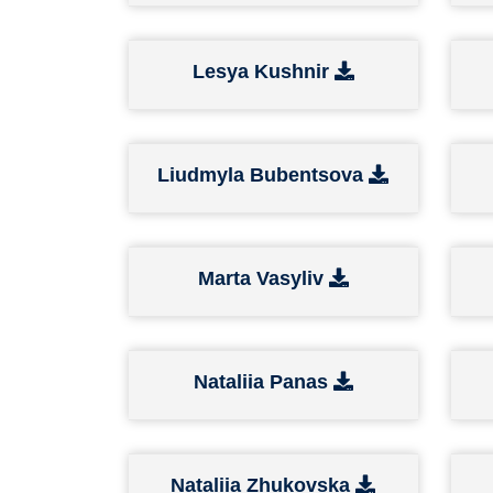
Lesya Kushnir
Liudmyla Bubentsova
Marta Vasyliv
Nataliia Panas
Nataliia Zhukovska