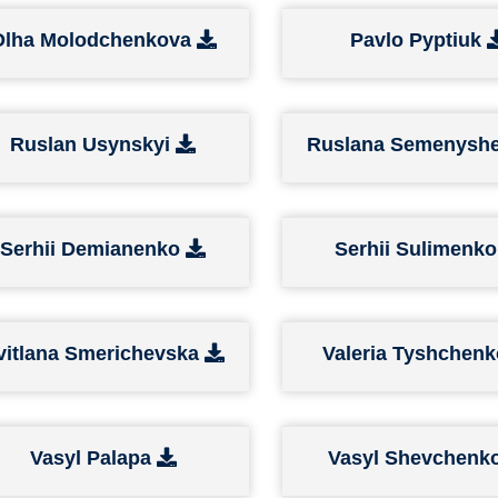
Olha Molodchenkova
Pavlo Pyptiuk
Ruslan Usynskyi
Ruslana Semenysh
Serhii Demianenko
Serhii Sulimenk
vitlana Smerichevska
Valeria Tyshchen
Vasyl Palapa
Vasyl Shevchenk