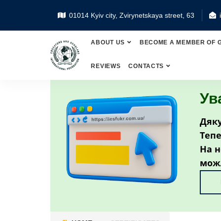
01014 Kyiv city, Zvirynetskaya street, 63
ABOUT US
BECOME A MEMBER OF 
REVIEWS
CONTACTS
Ув
Дяку
Тепе
На н
мож