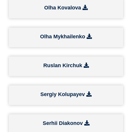
Olha Kovalova
Olha Mykhailenko
Ruslan Kirchuk
Sergiy Kolupayev
Serhii Diakonov