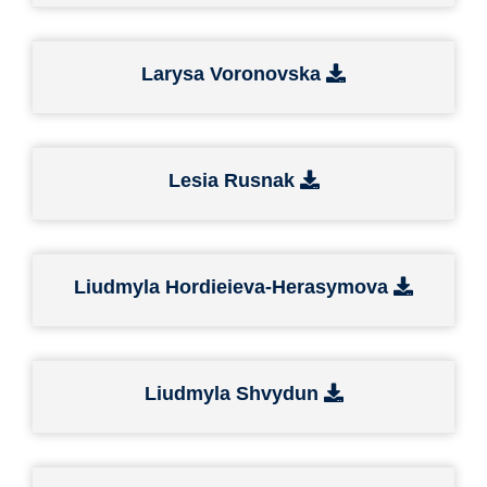
Larysa Voronovska
Lesia Rusnak
Liudmyla Hordieieva-Herasymova
Liudmyla Shvydun