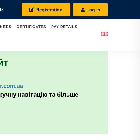
48
Registration
Log in
TNERS
CERTIFICATES
PAY DETAILS
йт
kr.com.ua
ручну навігацію та більше