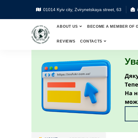
01014 Kyiv city, Zvirynetskaya street, 63
ABOUT US
BECOME A MEMBER OF 
REVIEWS
CONTACTS
Ув
Дяку
Тепе
На н
мож