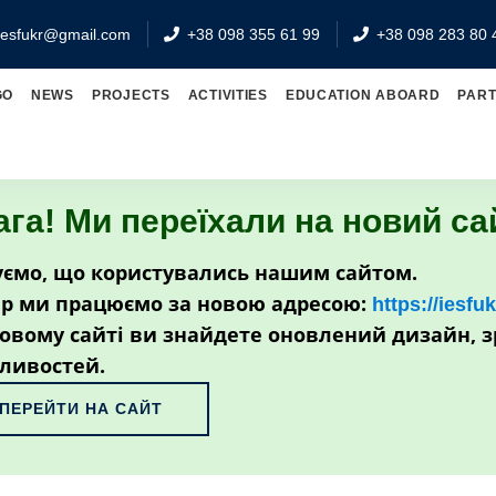
iesfukr@gmail.com
+38 098 355 61 99
+38 098 283 80 
GO
NEWS
PROJECTS
ACTIVITIES
EDUCATION ABOARD
PAR
ага! Ми переїхали на новий са
ємо, що користувались нашим сайтом.
р ми працюємо за новою адресою:
https://iesfu
овому сайті ви знайдете оновлений дизайн, з
ливостей.
ПЕРЕЙТИ НА САЙТ