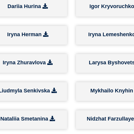
Dariia Hurina
Igor Kryvoruchk
Iryna Herman
Iryna Lemeshenk
Iryna Zhuravlova
Larysa Byshovet
Liudmyla Senkivska
Mykhailo Knyhi
Nataliia Smetanina
Nidzhat Farzullay