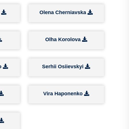
a
Olena Cherniavska
Olha Korolova
ko
Serhii Osiievskyi
Vira Haponenko