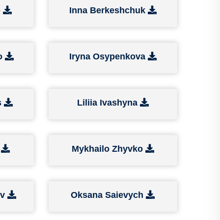
o
Inna Berkeshchuk
o
Iryna Osypenkova
s
Liliia Ivashyna
n
Mykhailo Zhyvko
ev
Oksana Saievych