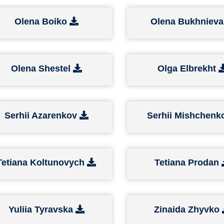
Olena Boiko
Olena Bukhniev
Olena Shestel
Olga Elbrekht
Serhii Azarenkov
Serhii Mishchen
Tetiana Koltunovych
Tetiana Prodan
Yuliia Tyravska
Zinaida Zhyvko