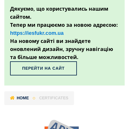
Дякуємо, що користувались нашим
сайтом.
Тепер ми працюємо за новою адресою:
https://iesfukr.com.ua
На новому сайті ви знайдете
оновлений дизайн, зручну навігацію
та більше можливостей.
ПЕРЕЙТИ НА САЙТ
HOME
CERTIFICATES