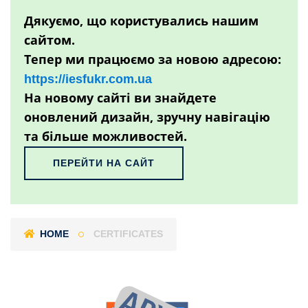
Дякуємо, що користувались нашим
сайтом.
Тепер ми працюємо за новою адресою:
https://iesfukr.com.ua
На новому сайті ви знайдете
оновлений дизайн, зручну навігацію
та більше можливостей.
ПЕРЕЙТИ НА САЙТ
HOME
CERTIFICATES